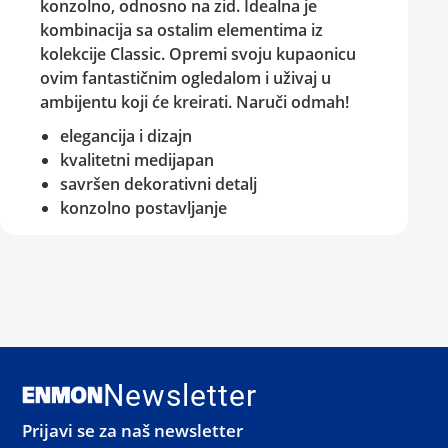
konzolno, odnosno na zid. Idealna je
kombinacija sa ostalim elementima iz
kolekcije Classic
. Opremi svoju kupaonicu
ovim fantastičnim ogledalom i uživaj u
ambijentu koji će kreirati.
Naruči odmah!
elegancija i dizajn
kvalitetni medijapan
savršen dekorativni detalj
konzolno postavljanje
Newsletter
Prijavi se za naš newsletter