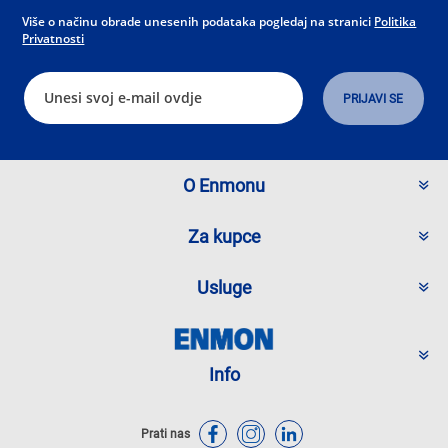
Više o načinu obrade unesenih podataka pogledaj na stranici
Politika
Privatnosti
O Enmonu
Za kupce
Usluge
Info
Prati nas