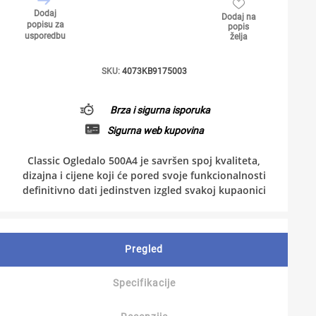
Dodaj
Dodaj na
popisu za
popis
usporedbu
želja
SKU:
4073KB9175003
Brza i sigurna isporuka
Sigurna web kupovina
Classic Ogledalo 500A4 je savršen spoj kvaliteta,
dizajna i cijene koji će pored svoje funkcionalnosti
definitivno dati jedinstven izgled svakoj kupaonici
Pregled
Specifikacije