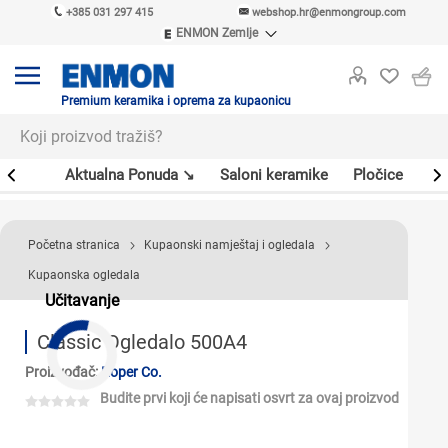
+385 031 297 415
webshop.hr@enmongroup.com
ENMON Zemlje
ENMON SRB
ENMON BIH
ENMON HR
Premium keramika i oprema za kupaonicu
ENMON MKD
er
Aktualna Ponuda ↘
Saloni keramike
Pločice
Sl
Početna stranica
Kupaonski namještaj i ogledala
Kupaonska ogledala
Učitavanje
Classic Ogledalo 500A4
Proizvođač:
Roper Co.
Budite prvi koji će napisati osvrt za ovaj proizvod