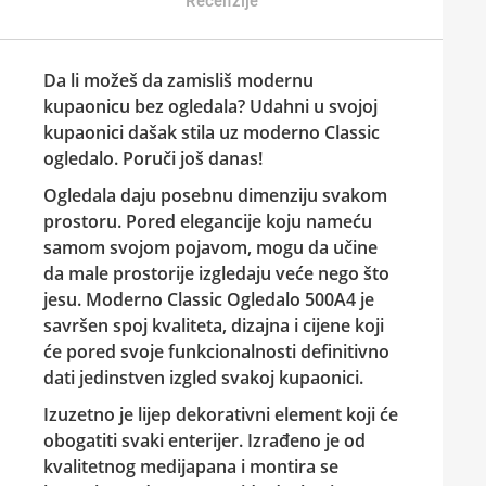
Recenzije
Da li možeš da zamisliš modernu
kupaonicu bez ogledala? Udahni u svojoj
kupaonici dašak stila uz moderno Classic
ogledalo. Poruči još danas!
Ogledala daju posebnu dimenziju svakom
prostoru. Pored elegancije koju nameću
samom svojom pojavom, mogu da učine
da male prostorije izgledaju veće nego što
jesu. Moderno
Classic Ogledalo 500A4
je
savršen spoj kvaliteta, dizajna i cijene koji
će pored svoje funkcionalnosti definitivno
dati jedinstven izgled svakoj kupaonici.
Izuzetno je lijep dekorativni element koji će
obogatiti svaki enterijer. Izrađeno je od
kvalitetnog medijapana i montira se