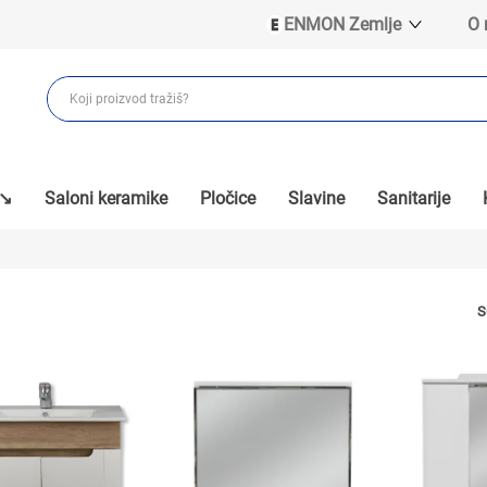
ENMON Zemlje
O
ENMON SRB
ENMON BIH
ENMON HR
ENMON MKD
 ↘
Saloni keramike
Pločice
Slavine
Sanitarije
S