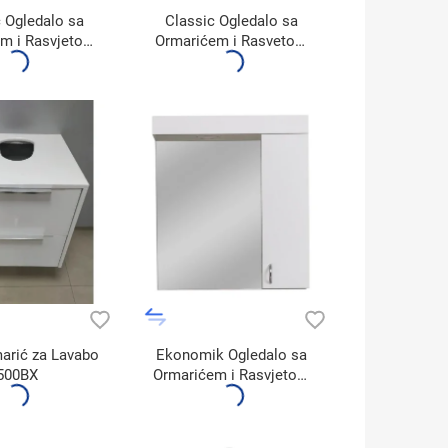
 Ogledalo sa
Classic Ogledalo sa
m i Rasvjetom
Ormarićem i Rasvetom
900A1
900A1/1
arić za Lavabo
Ekonomik Ogledalo sa
500BX
Ormarićem i Rasvjetom
450A3