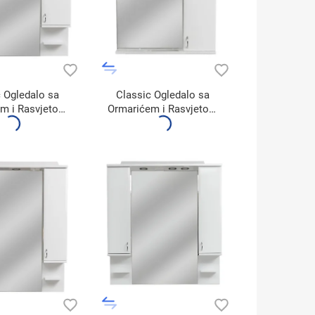
 Ogledalo sa
Classic Ogledalo sa
m i Rasvjetom
Ormarićem i Rasvjetom
00A1/1
600A3