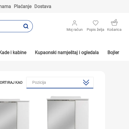
 nama
Plaćanje
Dostava
Moj račun
Popis želja
Košarica
Kade i kabine
Kupaonski namještaj i ogledala
Bojler
ORTIRAJ KAO