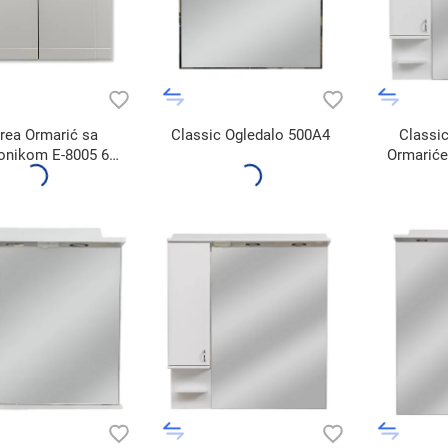
rea Ormarić sa
Classic Ogledalo 500A4
Classic
onikom E-8005 60
Ormariće
600BX
7