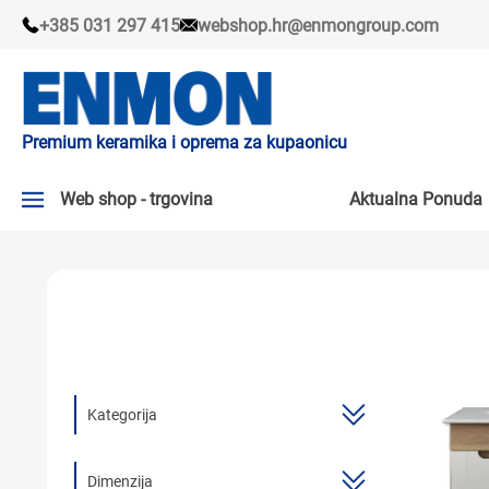
+385 031 297 415
webshop.hr@enmongroup.com
Premium keramika i oprema za kupaonicu
Web shop - trgovina
Aktualna Ponuda
AKTUALNA PONUDA ↘
PLOČICE
SLAVINE
KADE I KABINE
Kategorija
SANITARIJE
TUŠEVI
Dimenzija