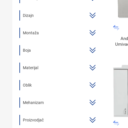
BOJLER
Dizajn
KUPAONSKI NAMJEŠTAJ I OGLEDALA
KERAMIČARSKI MATERIJALI
Montaža
And
ALATI ZA INSTALACIJU I UGRADNJU
Umiva
Boja
KUPAONSKA GALANTERIJA
ODVOD VODE
Materijal
LAJSNE ZA PLOČICE
Oblik
NAMJEŠTAJ
SVI PROIZVODI
Mehanizam
Proizvodjač