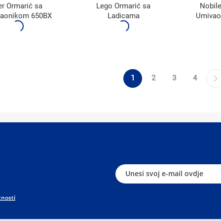
er Ormarić sa
Lego Ormarić sa
Nobile
aonikom 650BX
Ladicama
Umiva
1
2
3
4
tnosti