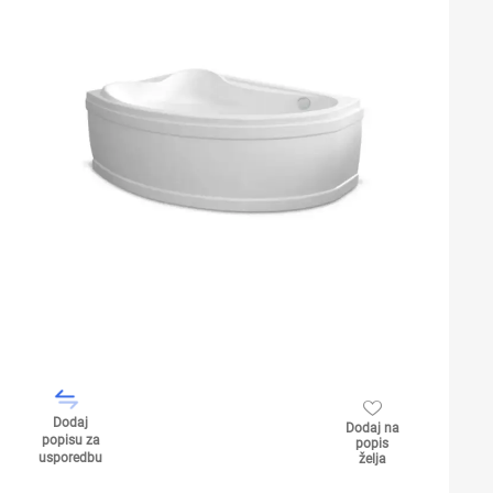
Dodaj
Dodaj na
popisu za
popis
usporedbu
želja