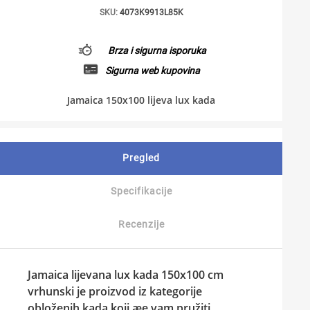
SKU:
4073K9913L85K
Brza i sigurna isporuka
Sigurna web kupovina
Jamaica 150x100 lijeva lux kada
Pregled
Specifikacije
Recenzije
Jamaica lijevana lux kada 150x100 cm
vrhunski je proizvod iz kategorije
obloženih kada koji æe vam pružiti