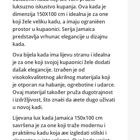
luksuzno iskustvo kupanja. Ova kada je
dimenzija 150X100 cm i idealna je za one
koji žele veliku kadu, a imaju ogranièen
prostor u kupaonici. Serija Jamaica
predstavlja vrhunac elegancije u dizajnu
kada.
Ova bijela kada ima lijevu stranu i idealna
je za one koji svojoj kupaonici žele dodati
dašak elegancije. Izraðen je od
visokokvalitetnog akrilnog materijala koji
je otporan na habanje, ogrebotine i udarce.
Ovaj materijal takoðer pruža dugotrajnost
i izdržljivost, što znaèi da æete dugo uživati
u novoj kadi.
Lijevana lux kada Jamaica 150x100 cm
savršena je za one koji traže modernu i
praktiènu kadu koja æe izgledati stilski i