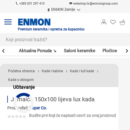
+385 031 297 415
webshop.hr@enmongroup.com
ENMON Zemlje
ENMON SRB
ENMON BIH
ENMON HR
Premium keramika i oprema za kupaonicu
ENMON MKD
er
Aktualna Ponuda ↘
Saloni keramike
Pločice
Sl
Početna stranica
Kade i kabine
Kade i tuš kade
Kade s oblogom
Učitavanje
Jamaica 150x100 lijeva lux kada
Proizvođač:
Roper Co.
Budite prvi koji će napisati osvrt za ovaj proizvod