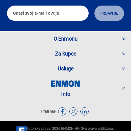
O Enmonu
Za kupce
Usluge
Info
Prati nas
Autorska prava; 2026 ENMON.HR. Sva prava pridržana.