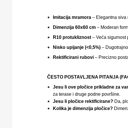
Imitacija mramora
– Elegantna siva 
Dimenzija 60x60 cm
– Moderan forma
R10 protukliznost
– Veća sigurnost 
Nisko upijanje (<0,5%)
– Dugotrajnos
Rektificirani rubovi
– Precizno posta
ČESTO POSTAVLJENA PITANJA (FA
Jesu li ove pločice prikladne za v
za terase i druge podne površine.
Jesu li pločice rektificirane?
Da, plo
Kolika je dimenzija pločice?
Dimenzi