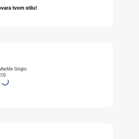
vara tvom stilu!
arble Grigio
R10