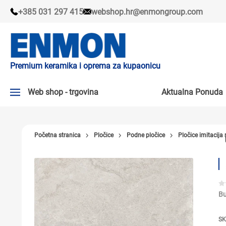
+385 031 297 415
webshop.hr@enmongroup.com
Premium keramika i oprema za kupaonicu
Web shop - trgovina
Aktualna Ponuda
AKTUALNA PONUDA ↘
Početna stranica
Pločice
Podne pločice
Pločice imitacij
PLOČICE
SLAVINE
KADE I KABINE
Bu
SANITARIJE
SK
TUŠEVI