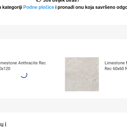
👉 Još uvijek biraš?
 kategoriji
Podne pločice
i pronađi onu koja savršeno odgo
imestone Anthracite Rec
Limestone M
0x120
Rec 60x60 
u i