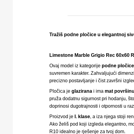
Tražiš podne pločice u elegantnoj si
Limestone Marble Grigio Rec 60x60 
Ovaj model iz kategorije
podne pločice
suvremen karakter. Zahvaljujući dimenzi
precizno postavljanje i čist završni izgle
Pločica je
glazirana
i ima
mat površin
pruža dodatnu sigurnost pri hodanju, što
doprinosi dugotrajnosti i otpornosti u raz
Proizvod je
I. klase
, a iza njega stoji r
Ako želiš pod koji izgleda elegantno, m
R10 idealno je rješenje za tvoj dom.