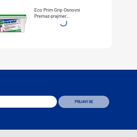
Eco Prim Grip Osnovni
Premaz-prajmer
Višenamenski (5kg)