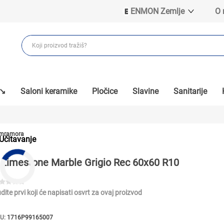
ENMON Zemlje
O
ENMON SRB
ENMON BIH
ENMON HR
ENMON MKD
 ↘
Saloni keramike
Pločice
Slavine
Sanitarije
a mramora
Učitavanje
Limestone Marble Grigio Rec 60x60 R10
dite prvi koji će napisati osvrt za ovaj proizvod
U:
1716P99165007