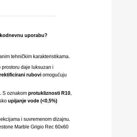
 svakodnevnu uporabu?
danim tehničkim karakteristikama.
o prostoru daje luksuzan i
rektificirani rubovi
omogućuju
ja. S oznakom
protukliznosti R10
,
isko
upijanje vode (<0,5%)
olekcijama i suvremenom dizajnu.
imestone Marble Grigio Rec 60x60