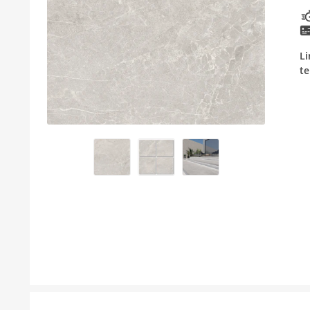
BOJLER
KUPAONSKI NAMJEŠTAJ I OGLEDALA
Li
te
KERAMIČARSKI MATERIJALI
ALATI ZA INSTALACIJU I UGRADNJU
KUPAONSKA GALANTERIJA
ODVOD VODE
LAJSNE ZA PLOČICE
NAMJEŠTAJ
SVI PROIZVODI