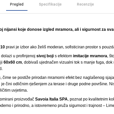
Pregled
Specifikacije
Recenzije
voj nijansi koje donose izgled mramora, ali i sigurnost za
R10
pravi je izbor ako želiš moderan, sofisticiran prostor s pouz
dolazi u profinjenoj
sivoj boji
s efektom
imitacije mramora
, št
ji
60x60 cm
, dobivaš ujednačen vizualni tok s manje fuga, dok
d.
u
, čime se postiže prirodan mramorni efekt bez naglašenog sja
 je čini odličnim rješenjem za terase i druge podne površine. N
ličitim uvjetima.
enomirani proizvođač
Savoia Italia SPA
, poznat po kvalitetnim k
oderno i prirodno, a istovremeno pruža sigurnost i trajnost – L