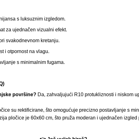
nijansa s luksuznim izgledom.
t za ujednačen vizualni efekt.
pri svakodnevnom kretanju.
t i otpornost na vlagu.
vljanje s minimalnim fugama.
Q)
anjske površine?
Da, zahvaljujući R10 protukliznosti i niskom u
čice su rektificirane, što omogućuje precizno postavljanje s m
ja pločice je 60x60 cm, što pruža moderan i ujednačen izgled