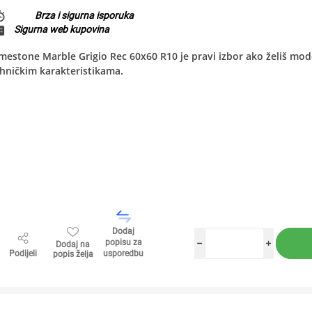
Brza i sigurna isporuka
Sigurna web kupovina
mestone Marble Grigio Rec 60x60 R10 je pravi izbor ako želiš mod
hničkim karakteristikama.
Dodaj
popisu za
Dodaj na
h
i
Podijeli
usporedbu
popis želja