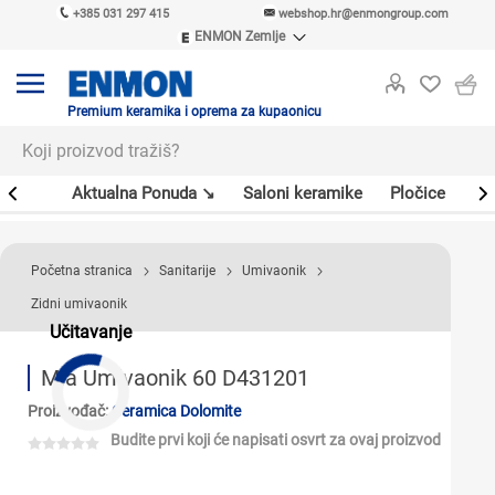
+385 031 297 415
webshop.hr@enmongroup.com
ENMON Zemlje
ENMON SRB
ENMON BIH
ENMON HR
Premium keramika i oprema za kupaonicu
ENMON MKD
er
Aktualna Ponuda ↘
Saloni keramike
Pločice
Sl
Početna stranica
Sanitarije
Umivaonik
Zidni umivaonik
Učitavanje
Mia Umivaonik 60 D431201
Proizvođač:
Ceramica Dolomite
Budite prvi koji će napisati osvrt za ovaj proizvod