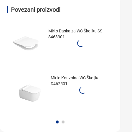
Povezani proizvodi
Mirto Daska za WC Školjku SS
S463301
Mirto Konzolna WC Školjka
D462501