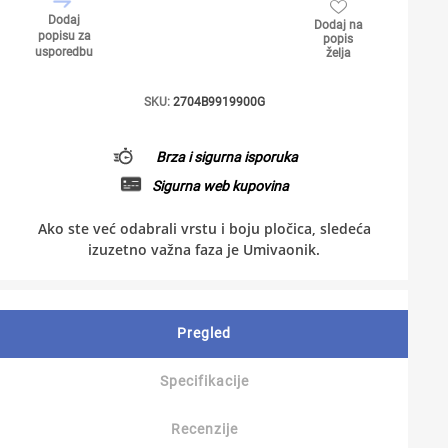
Dodaj
Dodaj na
popisu za
popis
usporedbu
želja
SKU:
2704B9919900G
Brza i sigurna isporuka
Sigurna web kupovina
Ako ste već odabrali vrstu i boju pločica, sledeća
izuzetno važna faza je Umivaonik.
Pregled
Specifikacije
Recenzije