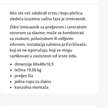
Ako ste već odabrali vrstu i boju pločica,
sledeća izuzetno važna faza je
Umivaonik
.
Zidni Umivaonik sa preljevom i centralnim
otvorom za slavine; može se kombinirati
sa stubom, polustubom ili vidljivim
sifonom. Instalacija zahteva pričvršćivače,
koji se ne isporučuju, koji se mogu
razlikovati u zavisnosti od vrste zida.
dimenzije 60x48x16,5
težina 19,00 kg
preljev Da
jedna rupa za slainu
konzolna montaža