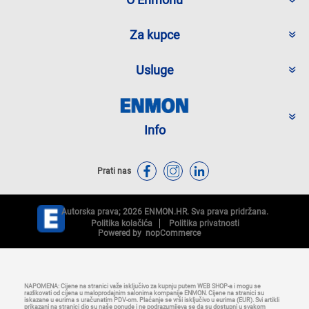
Za kupce
Usluge
Info
Prati nas
Autorska prava; 2026 ENMON.HR. Sva prava pridržana.
Politika kolačića
Politika privatnosti
Powered by
nopCommerce
NAPOMENA: Cijene na stranici važe isključivo za kupnju putem WEB SHOP-a i mogu se
razlikovati od cijena u maloprodajnim salonima kompanije ENMON. Cijene na stranici su
iskazane u eurima s uračunatim PDV-om. Plaćanje se vrši isključivo u eurima (EUR). Svi artikli
prikazani na stranici dio su naše ponude i ne podrazumijeva se da su dostupni u svakom