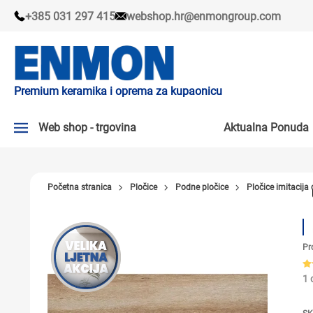
+385 031 297 415
webshop.hr@enmongroup.com
Premium keramika i oprema za kupaonicu
Web shop - trgovina
Aktualna Ponuda
AKTUALNA PONUDA ↘
Početna stranica
Pločice
Podne pločice
Pločice imitacija 
PLOČICE
SLAVINE
Pr
KADE I KABINE
SANITARIJE
1 
TUŠEVI