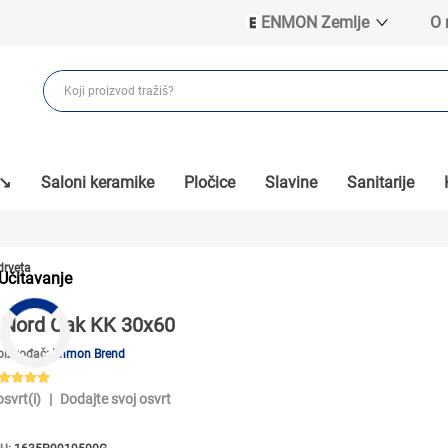
ENMON Zemlje
O
ENMON SRB
ENMON BIH
ENMON HR
ENMON MKD
 ↘
Saloni keramike
Pločice
Slavine
Sanitarije
drveta
Učitavanje
Nord Oak KK 30x60
oizvođač:
Enmon Brend
osvrt(i)
|
Dodajte svoj osvrt