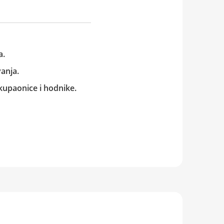
a.
vanja.
 kupaonice i hodnike.