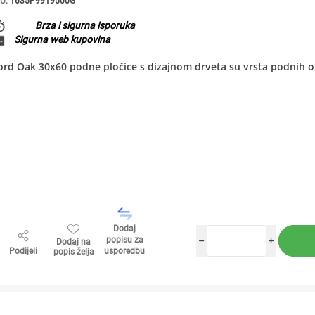
U:
1635P9919500G
Brza i sigurna isporuka
Sigurna web kupovina
rd Oak 30x60 podne pločice s dizajnom drveta su vrsta podnih ob
Dodaj
popisu za
Dodaj na
h
i
Podijeli
usporedbu
popis želja