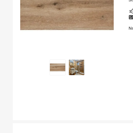
SK
BOJLER
KUPAONSKI NAMJEŠTAJ I OGLEDALA
No
KERAMIČARSKI MATERIJALI
ALATI ZA INSTALACIJU I UGRADNJU
KUPAONSKA GALANTERIJA
ODVOD VODE
LAJSNE ZA PLOČICE
NAMJEŠTAJ
SVI PROIZVODI