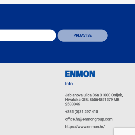
Info
Jablanova ulica 36a 31000 Osijek,
Hrvatska OIB: 86564851579 MB:
2588846
+385 (0)31 297 415
office.hr@enmongroup.com
https://www.enmon.hr/