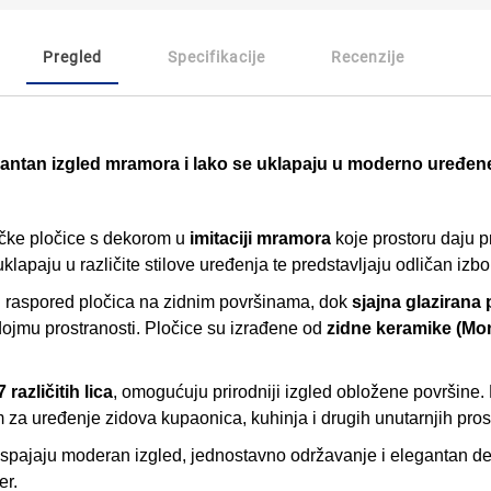
Pregled
Specifikacije
Recenzije
gantan izgled mramora i lako se uklapaju u moderno uređene
čke pločice s dekorom u
imitaciji mramora
koje prostoru daju p
uklapaju u različite stilove uređenja te predstavljaju odličan izb
raspored pločica na zidnim površinama, dok
sjajna glazirana
i dojmu prostranosti. Pločice su izrađene od
zidne keramike (Mo
7 različitih lica
, omogućuju prirodniji izgled obložene površine
om za uređenje zidova kupaonica, kuhinja i drugih unutarnjih pros
 spajaju moderan izgled, jednostavno održavanje i elegantan d
er.