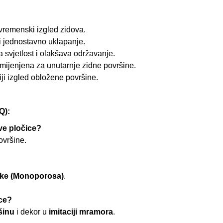
vremenski izgled zidova.
i jednostavno uklapanje.
ra svjetlost i olakšava održavanje.
mijenjena za unutarnje zidne površine.
kiji izgled obložene površine.
Q):
ve pločice?
ovršine.
ike (Monoporosa)
.
ce?
šinu
i dekor u
imitaciji mramora
.