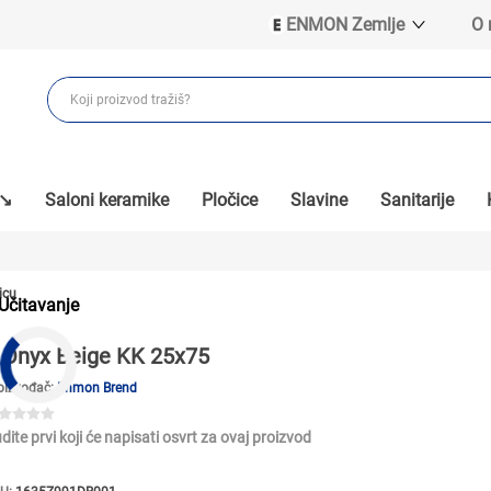
ENMON Zemlje
O
ENMON SRB
ENMON BIH
ENMON HR
ENMON MKD
 ↘
Saloni keramike
Pločice
Slavine
Sanitarije
icu
Učitavanje
Onyx Beige KK 25x75
oizvođač:
Enmon Brend
dite prvi koji će napisati osvrt za ovaj proizvod