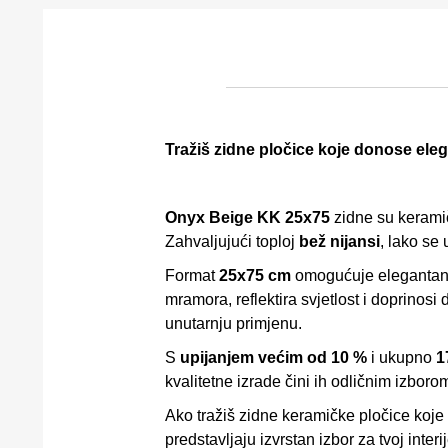
Tražiš zidne pločice koje donose ele
Onyx Beige KK 25x75
zidne su kerami
Zahvaljujući toploj
bež nijansi
, lako se 
Format
25x75 cm
omogućuje elegantan 
mramora, reflektira svjetlost i doprinos
unutarnju primjenu.
S
upijanjem većim od 10 %
i ukupno
1
kvalitetne izrade čini ih odličnim izbor
Ako tražiš zidne keramičke pločice koje
predstavljaju izvrstan izbor za tvoj interij