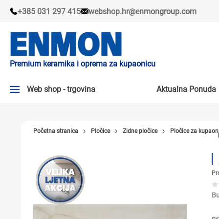
+385 031 297 415
webshop.hr@enmongroup.com
Premium keramika i oprema za kupaonicu
Web shop - trgovina
Aktualna Ponuda
AKTUALNA PONUDA ↘
Početna stranica
Pločice
Zidne pločice
Pločice za kupaon
PLOČICE
SLAVINE
Pr
KADE I KABINE
SANITARIJE
Bu
TUŠEVI