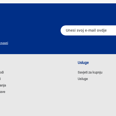
tnosti
Usluge
odi
Savjeti za kupnju
i
Usluge
anja
tave