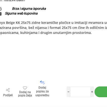
U:
1635Z991DB001
Brza i sigurna isporuka
Sigurna web kupovina
yx Beige KK 25x75 zidne keramičke pločice u imitaciji mramora unos
azirana površina, bež nijansa i format 25x75 cm čine ih odlični
upaonicama, kuhinjama i drugim unutarnjim prostorima.
Dodaj
popisu za
Dodaj na
h
i
Podijeli
usporedbu
popis želja