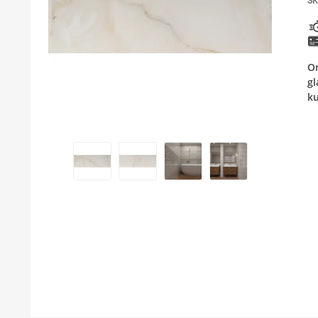
SK
BOJLER
KUPAONSKI NAMJEŠTAJ I OGLEDALA
On
KERAMIČARSKI MATERIJALI
gl
k
ALATI ZA INSTALACIJU I UGRADNJU
KUPAONSKA GALANTERIJA
ODVOD VODE
LAJSNE ZA PLOČICE
NAMJEŠTAJ
SVI PROIZVODI