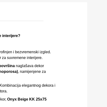
 interijere?
rofinjen i bezvremenski izgled.
or za suvremene interijere.
 površina
naglašava dekor
noporosa)
, namijenjene za
. Kombinacija elegantnog dekora i
tora.
ekor,
Onyx Beige KK 25x75