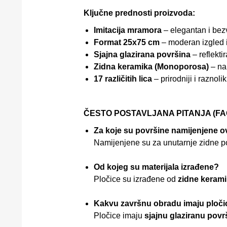
Ključne prednosti proizvoda:
Imitacija mramora
– elegantan i bez
Format 25x75 cm
– moderan izgled 
Sjajna glazirana površina
– reflekti
Zidna keramika (Monoporosa)
– na
17 različitih lica
– prirodniji i raznoli
ČESTO POSTAVLJANA PITANJA (FA
Za koje su površine namijenjene o
Namijenjene su za unutarnje zidne p
Od kojeg su materijala izrađene?
Pločice su izrađene od
zidne keram
Kakvu završnu obradu imaju ploči
Pločice imaju
sjajnu glaziranu povr