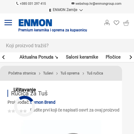
+385 031 297 415
webshop.hr@enmongroup.com
ENMON Zemlje
ENMON SRB
ENMON BIH
ENMON HR
Premium keramika i oprema za kupaonicu
ENMON MKD
er
Aktualna Ponuda ↘
Saloni keramike
Pločice
Sl
Početna stranica
Tuševi
Tuš oprema
Tuš ručica
Učitavanje
Ručica za Tuš
Proizvođač:
Enmon Brend
Budite prvi koji će napisati osvrt za ovaj proizvod