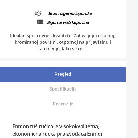
Brza i sigurna isporuka
Sigurna web kupovina
Idealan spoj cijene i kvalitete. Zahvaljujući sjajnoj,
kromiranoj površini, otpornoj na prljavštinu i
tamnjenje, lako se čisti.
Pregled
Specifikacije
Recenzije
Enmon
tuš ručica
je visokokvalitetna,
ekonomična ručka proizvođača Enmon