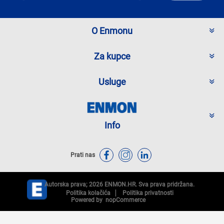
O Enmonu
Za kupce
Usluge
Info
Prati nas
Autorska prava; 2026 ENMON.HR. Sva prava pridržana.
Politika kolačića
Politika privatnosti
Powered by
nopCommerce