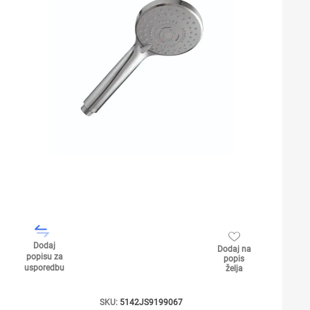
Dodaj
Dodaj na
popisu za
popis
usporedbu
želja
SKU:
5142JS9199067