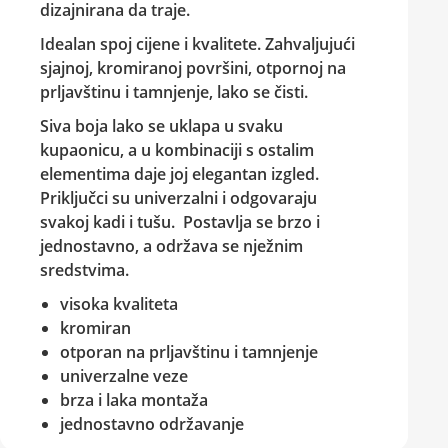
dizajnirana da traje.
Idealan spoj cijene i kvalitete. Zahvaljujući
sjajnoj, kromiranoj površini, otpornoj na
prljavštinu i tamnjenje, lako se čisti.
Siva boja lako se uklapa u svaku
kupaonicu, a u kombinaciji s ostalim
elementima daje joj elegantan izgled.
Priključci su univerzalni i odgovaraju
svakoj kadi i tušu. Postavlja se brzo i
jednostavno, a održava se nježnim
sredstvima.
visoka kvaliteta
kromiran
otporan na prljavštinu i tamnjenje
univerzalne veze
brza i laka montaža
jednostavno održavanje