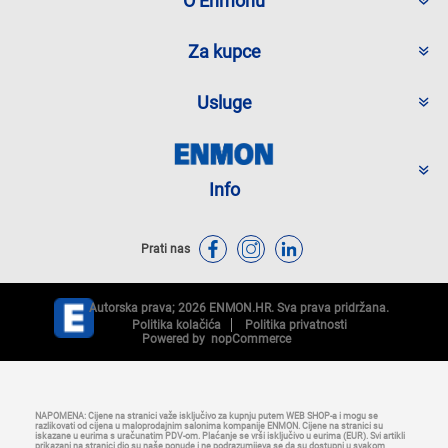
O Enmonu
Za kupce
Usluge
Info
Prati nas
Autorska prava; 2026 ENMON.HR. Sva prava pridržana.
Politika kolačića
Politika privatnosti
Powered by
nopCommerce
NAPOMENA: Cijene na stranici važe isključivo za kupnju putem WEB SHOP-a i mogu se
razlikovati od cijena u maloprodajnim salonima kompanije ENMON. Cijene na stranici su
iskazane u eurima s uračunatim PDV-om. Plaćanje se vrši isključivo u eurima (EUR). Svi artikli
prikazani na stranici dio su naše ponude i ne podrazumijeva se da su dostupni u svakom