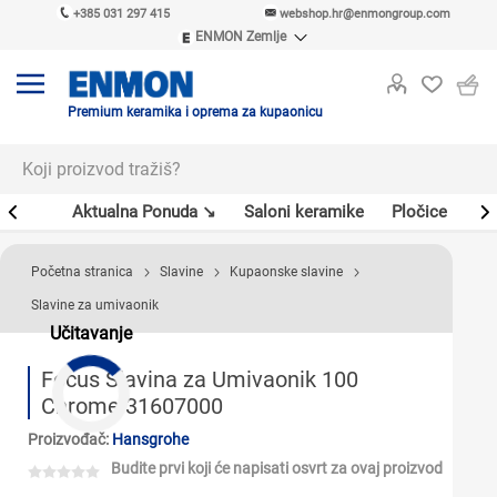
+385 031 297 415
webshop.hr@enmongroup.com
ENMON Zemlje
ENMON SRB
ENMON BIH
ENMON HR
Premium keramika i oprema za kupaonicu
ENMON MKD
er
Aktualna Ponuda ↘
Saloni keramike
Pločice
Sl
Početna stranica
Slavine
Kupaonske slavine
Slavine za umivaonik
Učitavanje
Focus Slavina za Umivaonik 100
Chrome 31607000
Proizvođač:
Hansgrohe
Budite prvi koji će napisati osvrt za ovaj proizvod