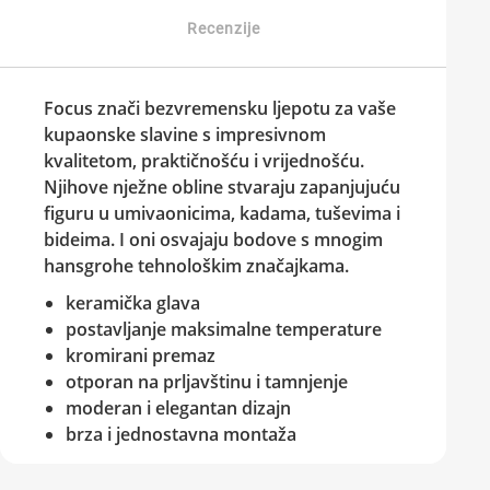
Recenzije
Focus znači bezvremensku ljepotu za vaše
kupaonske slavine s impresivnom
kvalitetom, praktičnošću i vrijednošću.
Njihove nježne obline stvaraju zapanjujuću
figuru u umivaonicima, kadama, tuševima i
bideima. I oni osvajaju bodove s mnogim
hansgrohe tehnološkim značajkama.
keramička glava
postavljanje maksimalne temperature
kromirani premaz
otporan na prljavštinu i tamnjenje
moderan i elegantan dizajn
brza i jednostavna montaža