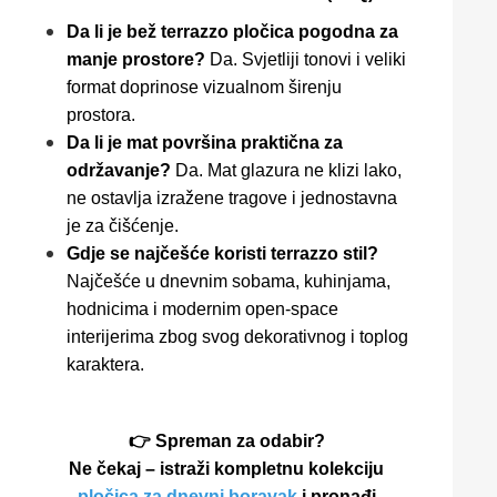
Da li je bež terrazzo pločica pogodna za
manje prostore?
Da. Svjetliji tonovi i veliki
format doprinose vizualnom širenju
prostora.
Da li je mat površina praktična za
održavanje?
Da. Mat glazura ne klizi lako,
ne ostavlja izražene tragove i jednostavna
je za čišćenje.
Gdje se najčešće koristi terrazzo stil?
Najčešće u dnevnim sobama, kuhinjama,
hodnicima i modernim open-space
interijerima zbog svog dekorativnog i toplog
karaktera.
👉 Spreman za odabir?
Ne čekaj – istraži kompletnu kolekciju
pločica za dnevni boravak
i pronađi