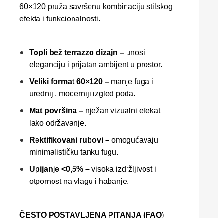
60×120 pruža savršenu kombinaciju stilskog
efekta i funkcionalnosti.
Topli bež terrazzo dizajn –
unosi
eleganciju i prijatan ambijent u prostor.
Veliki format 60×120 –
manje fuga i
uredniji, moderniji izgled poda.
Mat površina –
nježan vizualni efekat i
lako održavanje.
Rektifikovani rubovi –
omogućavaju
minimalističku tanku fugu.
Upijanje <0,5% –
visoka izdržljivost i
otpornost na vlagu i habanje.
ČESTO POSTAVLJENA PITANJA (FAQ)