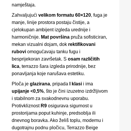
namještaja.
Zahvaljujući
velikom formatu 60×120
, fuga je
manje, linije prostora postaju čistije, a
cjelokupan ambijent izgleda urednije i
harmoničnije.
Mat površina
pruža sofisticiran,
mekan vizualni dojam, dok
rektifikovani
rubovi
omogućavaju tanku fugu i
besprijekoran završetak. S
osam različitih
lica
, terrazzo šara izgleda prirodnije, bez
ponavljanja koje narušava estetiku.
Ploča je
glazirana
, pripada
I klasi
i ima
upijanje <0,5%
, što je čini izuzetno izdržljivom
i stabilnom za svakodnevnu uporabu.
Protivkliznost
R9
osigurava sigurnost u
prostorijama poput kuhinje, predsoblja ili
dnevnog boravka. Ako želiš toplu, modernu i
dugotrajnu podnu pločicu, Terrazzo Beige