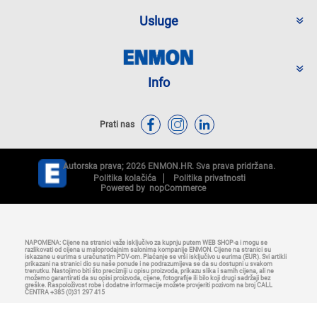
Usluge
Info
Prati nas
Autorska prava; 2026 ENMON.HR. Sva prava pridržana.
Politika kolačića
Politika privatnosti
Powered by
nopCommerce
NAPOMENA: Cijene na stranici važe isključivo za kupnju putem WEB SHOP-a i mogu se
razlikovati od cijena u maloprodajnim salonima kompanije ENMON. Cijene na stranici su
iskazane u eurima s uračunatim PDV-om. Plaćanje se vrši isključivo u eurima (EUR). Svi artikli
prikazani na stranici dio su naše ponude i ne podrazumijeva se da su dostupni u svakom
trenutku. Nastojimo biti što precizniji u opisu proizvoda, prikazu slika i samih cijena, ali ne
možemo garantirati da su opisi proizvoda, cijene, fotografije ili bilo koji drugi sadržaji bez
greške. Raspoloživost robe i dodatne informacije možete provjeriti pozivom na broj CALL
CENTRA +385 (0)31 297 415