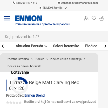
+385 031 297 415
webshop.hr@enmongroup.com
ENMON Zemlje
ENMON SRB
ENMON BIH
ENMON HR
Premium keramika i oprema za kupaonicu
ENMON MKD
er
Aktualna Ponuda ↘
Saloni keramike
Pločice
Sl
Početna stranica
Pločice
Pločice velikih dimenzija
Pločice za dnevni boravak
Učitavanje
Terrazzo Beige Matt Carving Rec
60x120
Proizvođač:
Enmon Brend
Budite prvi koji će napisati osvrt za ovaj proizvod