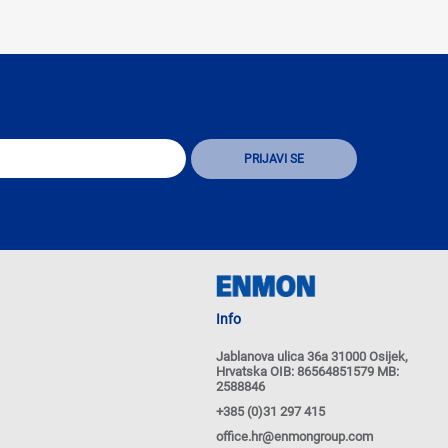
Info
Jablanova ulica 36a 31000 Osijek,
Hrvatska OIB: 86564851579 MB:
2588846
+385 (0)31 297 415
office.hr@enmongroup.com