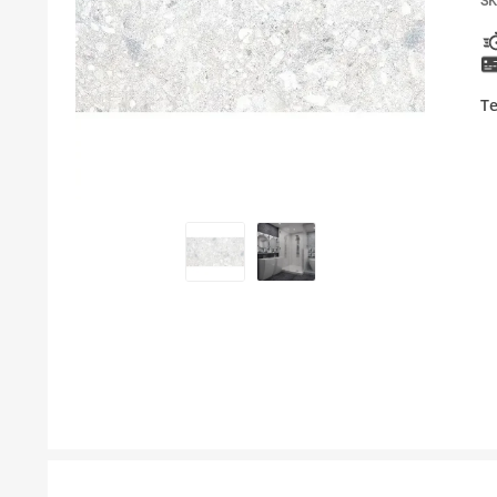
SK
BOJLER
KUPAONSKI NAMJEŠTAJ I OGLEDALA
Te
KERAMIČARSKI MATERIJALI
ALATI ZA INSTALACIJU I UGRADNJU
KUPAONSKA GALANTERIJA
ODVOD VODE
LAJSNE ZA PLOČICE
NAMJEŠTAJ
SVI PROIZVODI