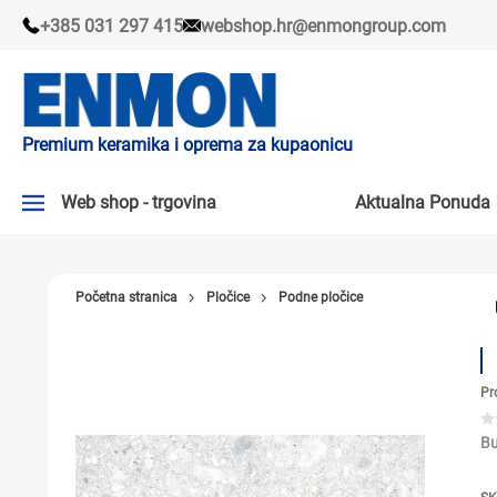
+385 031 297 415
webshop.hr@enmongroup.com
Premium keramika i oprema za kupaonicu
Web shop - trgovina
Aktualna Ponuda
AKTUALNA PONUDA ↘
Početna stranica
Pločice
Podne pločice
PLOČICE
SLAVINE
Pr
KADE I KABINE
SANITARIJE
Bu
TUŠEVI