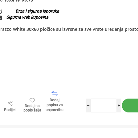
U:
1003P9919507B
Brza i sigurna isporuka
Sigurna web kupovina
razzo White 30x60 pločice su izvrsne za sve vrste uređenja prosto
Dodaj
popisu za
Dodaj na
h
i
Podijeli
usporedbu
popis želja