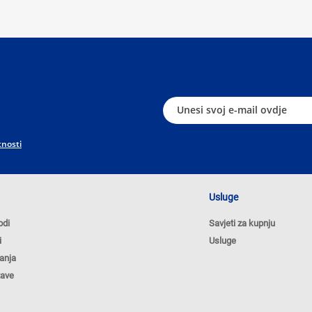
tnosti
Usluge
odi
Savjeti za kupnju
i
Usluge
anja
tave