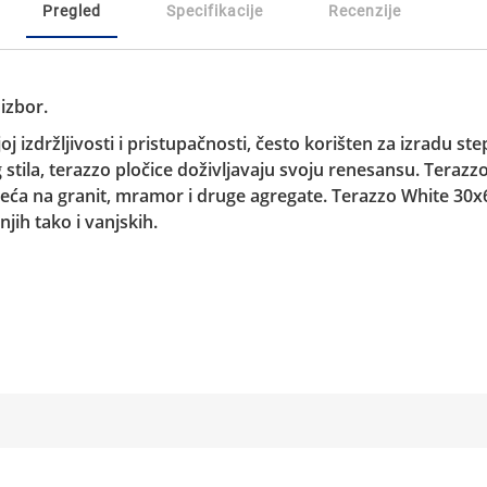
Pregled
Specifikacije
Recenzije
izbor.
oj izdržljivosti i pristupačnosti, često korišten za izradu s
 stila, terazzo pločice doživljavaju svoju renesansu.
Terazzo
sjeća na granit, mramor i druge agregate.
Terazzo White 30x
jih tako i vanjskih.