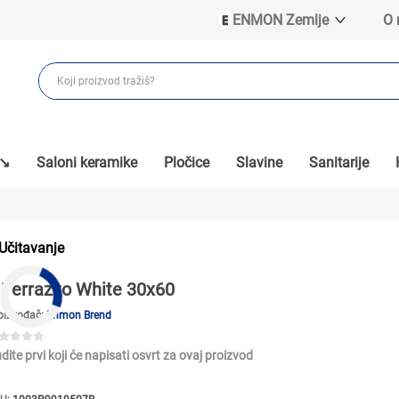
ENMON Zemlje
O
ENMON SRB
ENMON BIH
ENMON HR
ENMON MKD
 ↘
Saloni keramike
Pločice
Slavine
Sanitarije
Učitavanje
Terrazzo White 30x60
oizvođač:
Enmon Brend
dite prvi koji će napisati osvrt za ovaj proizvod