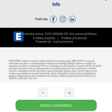
Info
Prati nas
Autorska prava; 2026 ENMON.HR. Sva prava pridržana.
Politika kolačića
Politika privatnosti
Powered by
nopCommerce
NAPOMENA: Cijene na stranici važe isključivo za kupnju putem WEB SHOP-a i mogu se
razlikovati od cijena u maloprodajnim salonima kompanije ENMON. Cijene na stranici su
iskazane u eurima s uračunatim PDV-om. Plaćanje se vrši isključivo u eurima (EUR). Svi artikli
prikazani na stranici dio su naše ponude i ne podrazumijeva se da su dostupni u svakom
trenutku. Nastojimo biti što precizniji u opisu proizvoda, prikazu slika i samih cijena, ali ne
možemo garantirati da su opisi proizvoda, cijene, fotografije ili bilo koji drugi sadržaji bez
greške. Raspoloživost robe i dodatne informacije možete provjeriti pozivom na broj CALL
CENTRA +385 (0)31 297 415
h
i