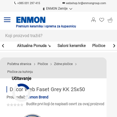
+385 031 297 415
webshop.hr@enmongroup.com
ENMON Zemlje
ENMON SRB
ENMON BIH
ENMON HR
Premium keramika i oprema za kupaonicu
ENMON MKD
er
Aktualna Ponuda ↘
Saloni keramike
Pločice
Sl
Početna stranica
Pločice
Zidne pločice
Pločice za kuhinju
Učitavanje
Decor Web Faset Grey KK 25x50
Proizvođač:
Enmon Brend
Budite prvi koji će napisati osvrt za ovaj proizvod