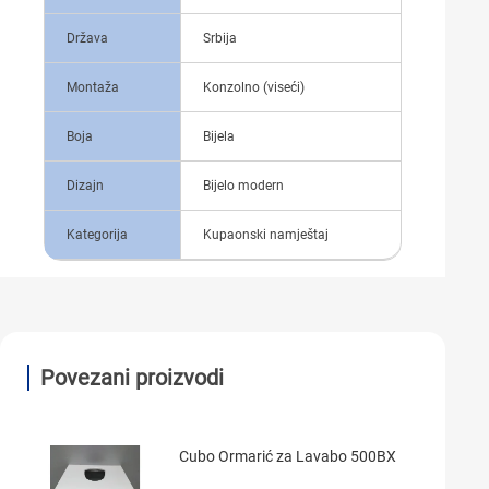
Država
Srbija
Montaža
Konzolno (viseći)
Boja
Bijela
Dizajn
Bijelo modern
Kategorija
Kupaonski namještaj
Povezani proizvodi
Cubo Ormarić za Lavabo 500BX