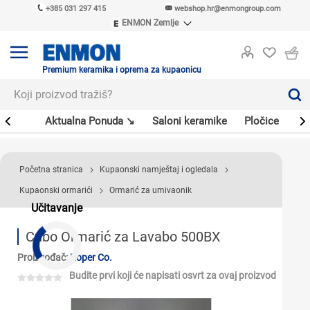
+385 031 297 415
webshop.hr@enmongroup.com
ENMON Zemlje
ENMON SRB
ENMON BIH
ENMON HR
Premium keramika i oprema za kupaonicu
ENMON MKD
er
Aktualna Ponuda ↘
Saloni keramike
Pločice
Sl
Početna stranica
Kupaonski namještaj i ogledala
Kupaonski ormarići
Ormarić za umivaonik
Učitavanje
Cubo Ormarić za Lavabo 500BX
Proizvođač:
Roper Co.
Budite prvi koji će napisati osvrt za ovaj proizvod