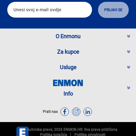
O Enmonu
Za kupce
Usluge
Info
Prati nas
Autorska prava; 2026 ENMON.HR. Sva prava pridržana.
Politika kolačića
Politika privatnosti