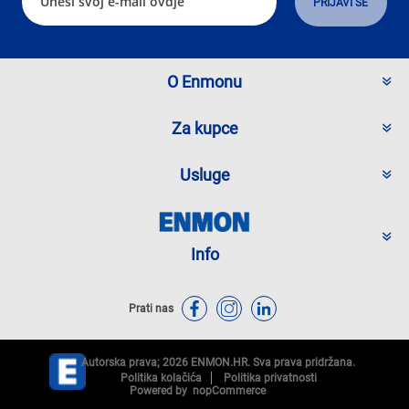
O Enmonu
Za kupce
Usluge
Info
Prati nas
Autorska prava; 2026 ENMON.HR. Sva prava pridržana.
Politika kolačića
Politika privatnosti
Powered by
nopCommerce