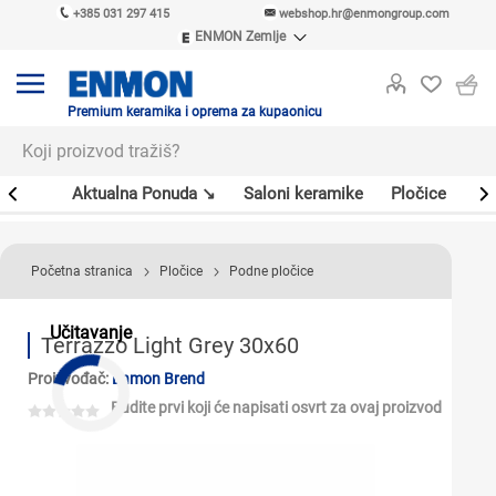
+385 031 297 415
webshop.hr@enmongroup.com
ENMON Zemlje
ENMON SRB
ENMON BIH
ENMON HR
Premium keramika i oprema za kupaonicu
ENMON MKD
er
Aktualna Ponuda ↘
Saloni keramike
Pločice
Sl
Početna stranica
Pločice
Podne pločice
Učitavanje
Terrazzo Light Grey 30x60
Proizvođač:
Enmon Brend
Budite prvi koji će napisati osvrt za ovaj proizvod